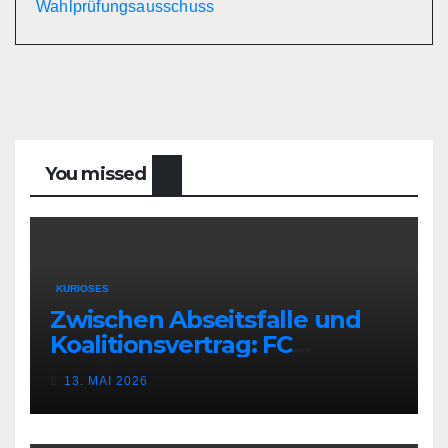
Wahlprüfungsausschuss
You missed
KURIOSES
Zwischen Abseitsfalle und
Koalitionsvertrag: FC
Bundestag bei der
13. MAI 2026
Parlamentarier-EM