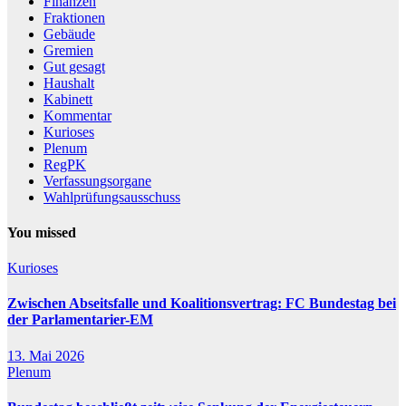
Finanzen
Fraktionen
Gebäude
Gremien
Gut gesagt
Haushalt
Kabinett
Kommentar
Kurioses
Plenum
RegPK
Verfassungsorgane
Wahlprüfungsausschuss
You missed
Kurioses
Zwischen Abseitsfalle und Koalitionsvertrag: FC Bundestag bei
der Parlamentarier-EM
13. Mai 2026
Plenum