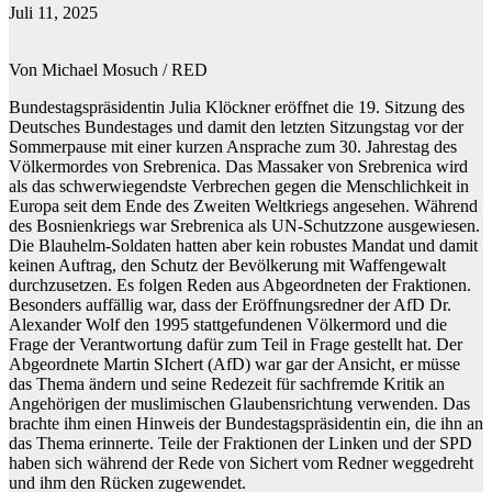
Juli 11, 2025
Von Michael Mosuch / RED
Bundestagspräsidentin Julia Klöckner eröffnet die 19. Sitzung des
Deutsches Bundestages und damit den letzten Sitzungstag vor der
Sommerpause mit einer kurzen Ansprache zum 30. Jahrestag des
Völkermordes von Srebrenica. Das Massaker von Srebrenica wird
als das schwerwiegendste Verbrechen gegen die Menschlichkeit in
Europa seit dem Ende des Zweiten Weltkriegs angesehen. Während
des Bosnienkriegs war Srebrenica als UN-Schutzzone ausgewiesen.
Die Blauhelm-Soldaten hatten aber kein robustes Mandat und damit
keinen Auftrag, den Schutz der Bevölkerung mit Waffengewalt
durchzusetzen. Es folgen Reden aus Abgeordneten der Fraktionen.
Besonders auffällig war, dass der Eröffnungsredner der AfD Dr.
Alexander Wolf den 1995 stattgefundenen Völkermord und die
Frage der Verantwortung dafür zum Teil in Frage gestellt hat. Der
Abgeordnete Martin SIchert (AfD) war gar der Ansicht, er müsse
das Thema ändern und seine Redezeit für sachfremde Kritik an
Angehörigen der muslimischen Glaubensrichtung verwenden. Das
brachte ihm einen Hinweis der Bundestagspräsidentin ein, die ihn an
das Thema erinnerte. Teile der Fraktionen der Linken und der SPD
haben sich während der Rede von Sichert vom Redner weggedreht
und ihm den Rücken zugewendet.