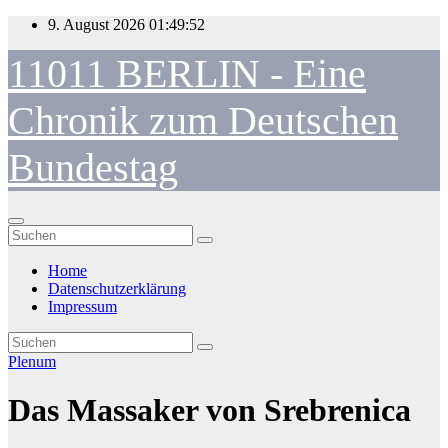
Zum
9. August 2026
01:49:52
Inhalt
springen
11011 BERLIN - Eine
Chronik zum Deutschen
Bundestag
Home
Datenschutzerklärung
Impressum
Plenum
Das Massaker von Srebrenica