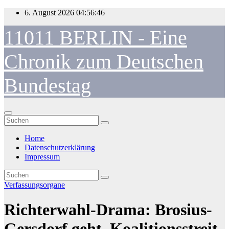
Zum
6. August 2026
04:56:46
Inhalt
springen
11011 BERLIN - Eine
Chronik zum Deutschen
Bundestag
Home
Datenschutzerklärung
Impressum
Verfassungsorgane
Richterwahl-Drama: Brosius-
Gersdorf geht, Koalitionsstreit