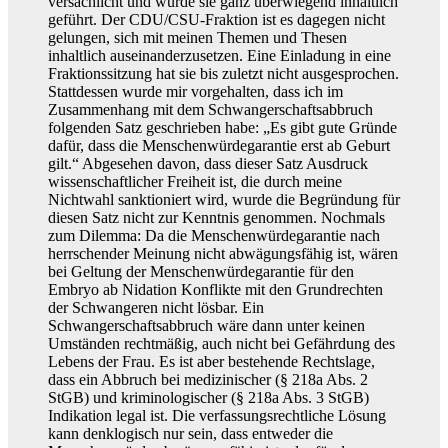
versachlicht und wurde sie ganz überwiegend inhaltlich
geführt. Der CDU/CSU-Fraktion ist es dagegen nicht
gelungen, sich mit meinen Themen und Thesen
inhaltlich auseinanderzusetzen. Eine Einladung in eine
Fraktionssitzung hat sie bis zuletzt nicht ausgesprochen.
Stattdessen wurde mir vorgehalten, dass ich im
Zusammenhang mit dem Schwangerschaftsabbruch
folgenden Satz geschrieben habe: „Es gibt gute Gründe
dafür, dass die Menschenwürdegarantie erst ab Geburt
gilt.“ Abgesehen davon, dass dieser Satz Ausdruck
wissenschaftlicher Freiheit ist, die durch meine
Nichtwahl sanktioniert wird, wurde die Begründung für
diesen Satz nicht zur Kenntnis genommen. Nochmals
zum Dilemma: Da die Menschenwürdegarantie nach
herrschender Meinung nicht abwägungsfähig ist, wären
bei Geltung der Menschenwürdegarantie für den
Embryo ab Nidation Konflikte mit den Grundrechten
der Schwangeren nicht lösbar. Ein
Schwangerschaftsabbruch wäre dann unter keinen
Umständen rechtmäßig, auch nicht bei Gefährdung des
Lebens der Frau. Es ist aber bestehende Rechtslage,
dass ein Abbruch bei medizinischer (§ 218a Abs. 2
StGB) und kriminologischer (§ 218a Abs. 3 StGB)
Indikation legal ist. Die verfassungsrechtliche Lösung
kann denklogisch nur sein, dass entweder die