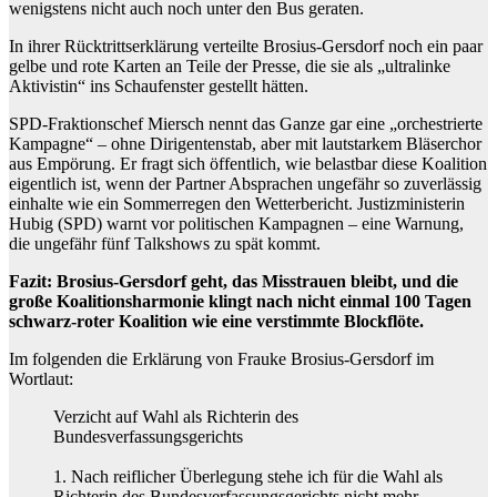
wenigstens nicht auch noch unter den Bus geraten.
In ihrer Rücktrittserklärung verteilte Brosius-Gersdorf noch ein paar
gelbe und rote Karten an Teile der Presse, die sie als „ultralinke
Aktivistin“ ins Schaufenster gestellt hätten.
SPD-Fraktionschef Miersch nennt das Ganze gar eine „orchestrierte
Kampagne“ – ohne Dirigentenstab, aber mit lautstarkem Bläserchor
aus Empörung. Er fragt sich öffentlich, wie belastbar diese Koalition
eigentlich ist, wenn der Partner Absprachen ungefähr so zuverlässig
einhalte wie ein Sommerregen den Wetterbericht. Justizministerin
Hubig (SPD) warnt vor politischen Kampagnen – eine Warnung,
die ungefähr fünf Talkshows zu spät kommt.
Fazit: Brosius-Gersdorf geht, das Misstrauen bleibt, und die
große Koalitionsharmonie klingt nach nicht einmal 100 Tagen
schwarz-roter Koalition wie eine verstimmte Blockflöte.
Im folgenden die Erklärung von Frauke Brosius-Gersdorf im
Wortlaut:
Verzicht auf Wahl als Richterin des
Bundesverfassungsgerichts
1. Nach reiflicher Überlegung stehe ich für die Wahl als
Richterin des Bundesverfassungsgerichts nicht mehr