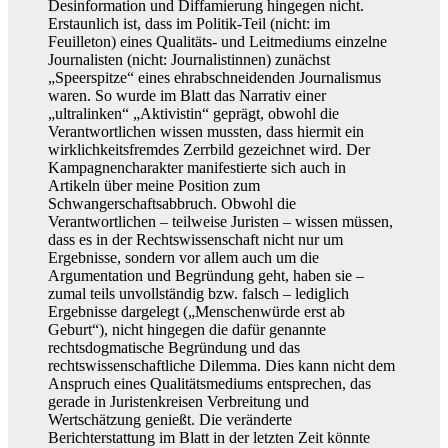
Desinformation und Diffamierung hingegen nicht.
Erstaunlich ist, dass im Politik-Teil (nicht: im
Feuilleton) eines Qualitäts- und Leitmediums einzelne
Journalisten (nicht: Journalistinnen) zunächst
„Speerspitze“ eines ehrabschneidenden Journalismus
waren. So wurde im Blatt das Narrativ einer
„ultralinken“ „Aktivistin“ geprägt, obwohl die
Verantwortlichen wissen mussten, dass hiermit ein
wirklichkeitsfremdes Zerrbild gezeichnet wird. Der
Kampagnencharakter manifestierte sich auch in
Artikeln über meine Position zum
Schwangerschaftsabbruch. Obwohl die
Verantwortlichen – teilweise Juristen – wissen müssen,
dass es in der Rechtswissenschaft nicht nur um
Ergebnisse, sondern vor allem auch um die
Argumentation und Begründung geht, haben sie –
zumal teils unvollständig bzw. falsch – lediglich
Ergebnisse dargelegt („Menschenwürde erst ab
Geburt“), nicht hingegen die dafür genannte
rechtsdogmatische Begründung und das
rechtswissenschaftliche Dilemma. Dies kann nicht dem
Anspruch eines Qualitätsmediums entsprechen, das
gerade in Juristenkreisen Verbreitung und
Wertschätzung genießt. Die veränderte
Berichterstattung im Blatt in der letzten Zeit könnte