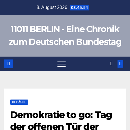
Zum
8. August 2026
03:45:54
Inhalt
springen
11011 BERLIN - Eine Chronik
zum Deutschen Bundestag
GEBÄUDE
Demokratie to go: Tag
der offenen Tür der