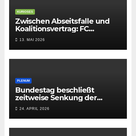
KURIOSES
Zwischen Abseitsfalle und
Koalitionsvertrag: FC
Bundestag bei der
13. MAI 2026
Parlamentarier-EM
PLENUM
Bundestag beschließt
zeitweise Senkung der
Energiesteuern
24. APRIL 2026